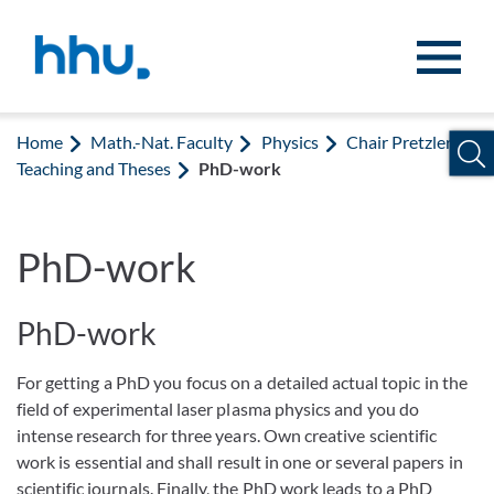
Jump to content
Jump to search
Home
Math.-Nat. Faculty
Physics
Chair Pretzler
Teaching and Theses
PhD-work
PhD-work
PhD-work
For getting a PhD you focus on a detailed actual topic in the
field of experimental laser plasma physics and you do
intense research for three years. Own creative scientific
work is essential and shall result in one or several papers in
scientific journals. Finally, the PhD work leads to a PhD