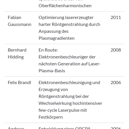
Oberflächenharmonischen
Fabian
Optimierung lasererzeugter
2011
Gaussmann
harter Röntgenstrahlung durch
Anpassung des
Plasmagradienten
Bernhard
En Route:
2008
Hidding
Elektronenbeschleuniger der
nächsten Generation auf Laser-
Plasma-Basis
Felix Brandl
Elektronenbeschleunigung und
2006
Erzeugung von
Röntgenstrahlung bei der
Wechselwirkung hochintensiver
few-cycle Laserpulse mit
Festkörpern
Andreas
Entwicklung eines OPCPA-
2006