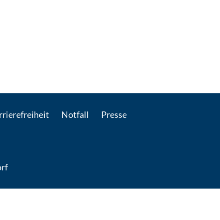
 E-Mail kontaktieren
rierefreiheit
Notfall
Presse
rf