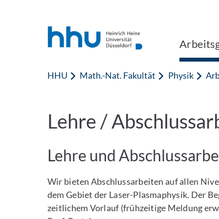
Zum Inhalt springen
Zur Suche springen
Arbeitsg
HHU
Math.-Nat. Fakultät
Physik
Arb
Lehre / Abschlussar
Lehre und Abschlussarbei
Wir bieten Abschlussarbeiten auf allen Nive
dem Gebiet der Laser-Plasmaphysik. Der Begi
zeitlichem Vorlauf (frühzeitige Meldung er